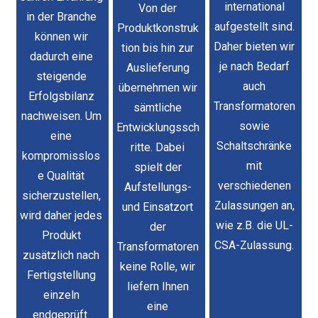
international
Von der
in der Branche
aufgestellt sind.
Produktkonstruk
können wir
Daher bieten wir
tion bis hin zur
dadurch eine
je nach Bedarf
Auslieferung
steigende
auch
übernehmen wir
Erfolgsbilanz
Transformatoren
sämtliche
nachweisen. Um
sowie
Entwicklungssch
eine
Schaltschränke
ritte. Dabei
kompromisslos
mit
spielt der
e Qualität
verschiedenen
Aufstellungs-
sicherzustellen,
Zulassungen an,
und Einsatzort
wird daher jedes
wie z.B. die UL-
der
Produkt
CSA-Zulassung.
Transformatoren
zusätzlich nach
keine Rolle, wir
Fertigstellung
liefern Ihnen
einzeln
eine
endgeprüft.