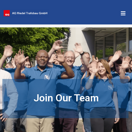
Blog
>
2025
>
Januar
>
21.
>
Alle Unternehmenbereiche
>
Produktion
Join Our Team