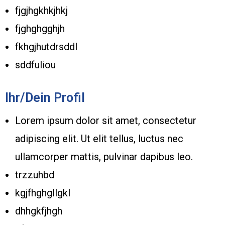
fjgjhgkhkjhkj
fjghghgghjh
fkhgjhutdrsddl
sddfuliou
Ihr/Dein Profil
Lorem ipsum dolor sit amet, consectetur
adipiscing elit. Ut elit tellus, luctus nec
ullamcorper mattis, pulvinar dapibus leo.
trzzuhbd
kgjfhghgllgkl
dhhgkfjhgh