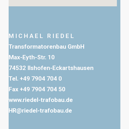
M I C H A E L R I E D E L
Transformatorenbau GmbH
Max-Eyth-Str. 10
74532 Ilshofen-Eckartshausen
Tel. +49 7904 704 0
Fax +49 7904 704 50
www.riedel-trafobau.de
HR@riedel-trafobau.de