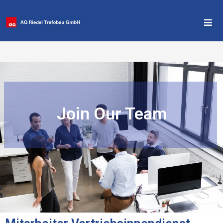
Stelleangebote
>
Stelleangebote
Join Our Team